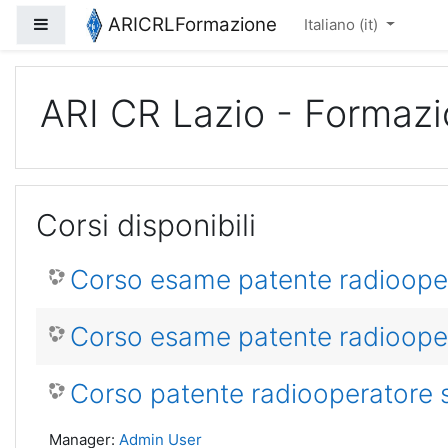
Vai al contenuto principale
ARICRLFormazione
Pannello laterale
Italiano ‎(it)‎
ARI CR Lazio - Formaz
Corsi disponibili
Corso esame patente radioope
Corso esame patente radioop
Corso patente radiooperatore
Manager:
Admin User